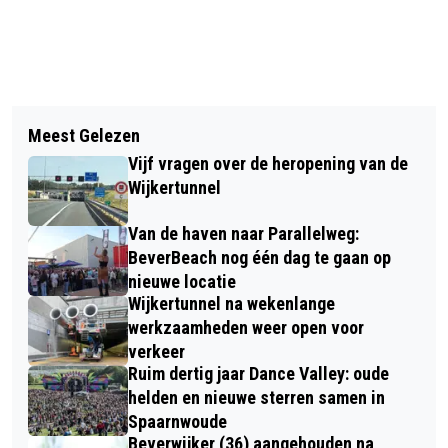
Vorig artikel
Volgend artikel
MILITARIA/BOEKENBEURS IN
Meest Gelezen
COLUMN VAN DE DAG / NA 'SNOEP
OORLOGSMUSEUM FORT VELDHUIS
Vijf vragen over de heropening van de
VERSTANDIG, EET EEN APPEL' NU
Wijkertunnel
'SPORT MET PLEZIER, BIJ JOU IN DE
Van de haven naar Parallelweg:
BUURT'!
BeverBeach nog één dag te gaan op
nieuwe locatie
Wijkertunnel na wekenlange
werkzaamheden weer open voor
verkeer
Ruim dertig jaar Dance Valley: oude
helden en nieuwe sterren samen in
Spaarnwoude
Beverwijker (36) aangehouden na