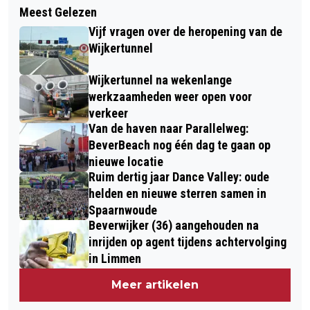
NIEUWE UNIFORMEN VOOR
Meest Gelezen
‘LAATSTE DEUNTJE’ KERMIS
MEDEWERKERS DIERENAMBULANCE
Vijf vragen over de heropening van de
HEEMSKERK DREUNT NOG EVEN NA
KENNEMERLAND EN VELSEN
Wijkertunnel
Wijkertunnel na wekenlange
werkzaamheden weer open voor
verkeer
Van de haven naar Parallelweg:
BeverBeach nog één dag te gaan op
nieuwe locatie
Ruim dertig jaar Dance Valley: oude
helden en nieuwe sterren samen in
Spaarnwoude
Beverwijker (36) aangehouden na
inrijden op agent tijdens achtervolging
in Limmen
Meer artikelen