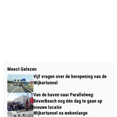
Vorig artikel
Volgend artikel
VANDAAG IN HET DUIN #11: OP ZOEK
Meest Gelezen
EMOTIE BIJ STADSBROUWHUIS BROER
NAAR DE GROTE ZAAGBEK
Vijf vragen over de heropening van de
EN ZUS
Wijkertunnel
Van de haven naar Parallelweg:
BeverBeach nog één dag te gaan op
nieuwe locatie
Wijkertunnel na wekenlange