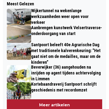
TELSTAR DEELT PUNTEN MET NAC
Meest Gelezen
WAAR IS DE MOL? DIT WEEKEND
Wijkertunnel na wekenlange
NATIONALE MOLLENTELLING
werkzaamheden weer open voor
verkeer
Aanbrengen kunstwerk Velsertraverse-
onderdoorgang van start
Santpoort beleeft 40e Agrarische Dag
met traditionele kalverenkeuring: “Het
gaat niet om de medailles, maar om de
kinderen”
Beverwijker (36) aangehouden na
inrijden op agent tijdens achtervolging
in Limmen
Kortebaandraverij Santpoort schrijft
geschiedenis met recordomzet
Meer artikelen