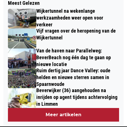
Meest Gelezen
WEEKPROGRAMMA STICHTING
VOOR BOUWSTAD “GRIEZELT”
Wijkertunnel na wekenlange
WELZIJN BEVERWIJK 19 TOT EN MET
werkzaamheden weer open voor
28 JUNI
verkeer
Vijf vragen over de heropening van de
Wijkertunnel
Van de haven naar Parallelweg:
BeverBeach nog één dag te gaan op
nieuwe locatie
Ruim dertig jaar Dance Valley: oude
helden en nieuwe sterren samen in
Spaarnwoude
Beverwijker (36) aangehouden na
inrijden op agent tijdens achtervolging
in Limmen
Meer artikelen