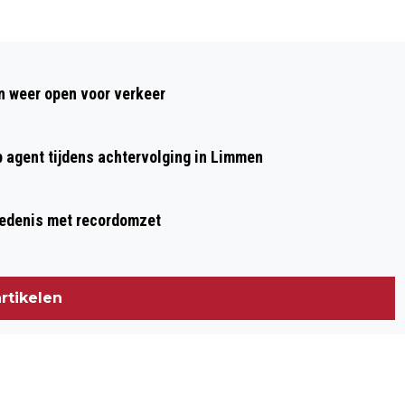
Volgend artikel
BEVERWIJKSE ATLEET STAN NIESTEN
 weer open voor verkeer
ONDERUIT IN ROTTERDAM MARATHON,
KENIAAN KAMWOROR ALS EERSTE
p agent tijdens achtervolging in Limmen
OVER DE STREEP
hiedenis met recordomzet
rtikelen