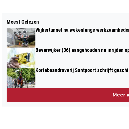
Vorig artikel
Meest Gelezen
VANDAAG IN HET DUIN #38: OP ZOEK
Wijkertunnel na wekenlange werkzaamheden
NAAR ÉÉNSTIJLIGE MEIDOORN
Beverwijker (36) aangehouden na inrijden o
Kortebaandraverij Santpoort schrijft gesc
Meer a