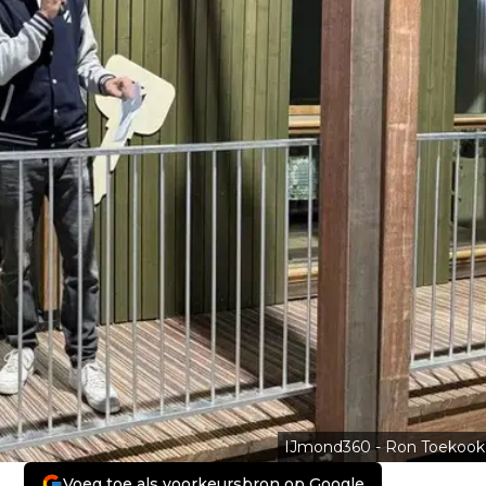
IJmond360 - Ron Toekook
Voeg toe als voorkeursbron op Google