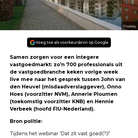
Pixabay
Voeg toe als voorkeursbron op Google
Samen zorgen voor een integere
vastgoedmarkt: zo’n 700 professionals uit
de vastgoedbranche keken vorige week
live mee naar het gesprek tussen John van
den Heuvel (misdaadverslaggever), Onno
Hoes (voorzitter NVM), Annerie Ploumen
(toekomstig voorzitter KNB) en Hennie
Verbeek (hoofd FIU-Nederland).
Bron politie:
Tijdens het webinar ‘Dat zit vast goed(?)!’