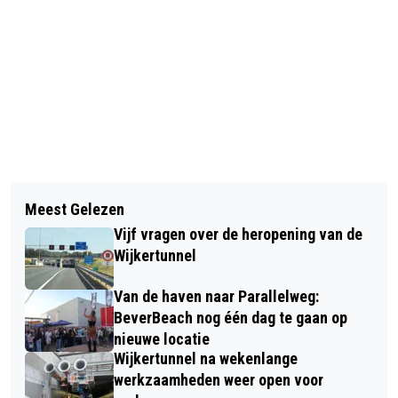
Vorig artikel
Volgend artikel
HENNY HUISMAN BRENGT ODE AAN
Meest Gelezen
PARKEERREGELINGEN
DE ZORG MET KERSTLIED
Vijf vragen over de heropening van de
MANTELZORGERS VERSCHILLEN
Wijkertunnel
STERK PER GEMEENTE IN NOORD-
Van de haven naar Parallelweg:
HOLLAND
BeverBeach nog één dag te gaan op
nieuwe locatie
Wijkertunnel na wekenlange
werkzaamheden weer open voor