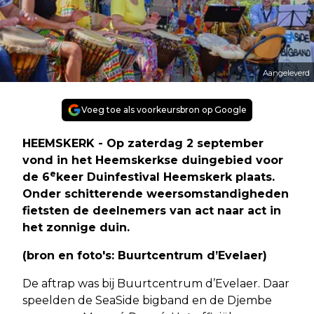
Aangeleverd
Voeg toe als voorkeursbron op Google
HEEMSKERK - Op zaterdag 2 september
vond in het Heemskerkse duingebied voor
e
de 6
keer Duinfestival Heemskerk plaats.
Onder schitterende weersomstandigheden
fietsten de deelnemers van act naar act in
het zonnige duin.
(bron en foto's: Buurtcentrum d’Evelaer)
De aftrap was bij Buurtcentrum d’Evelaer. Daar
speelden de SeaSide bigband en de Djembe