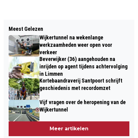
Vorig artikel
Volgend artikel
MOOIE EN SFEERVOLLE 61E
Meest Gelezen
VANDAAG IN HET DUIN #19: OP ZOEK
WIELERRONDE HEEMSKERK
Wijkertunnel na wekenlange
NAAR OUDE DUINEN
werkzaamheden weer open voor
verkeer
Beverwijker (36) aangehouden na
inrijden op agent tijdens achtervolging
in Limmen
Kortebaandraverij Santpoort schrijft
geschiedenis met recordomzet
Vijf vragen over de heropening van de
Wijkertunnel
Meer artikelen