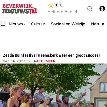
18
°C
Heldere Hemel
Nieuws
Cultuur
Sociaal en Welzijn
Natuur
▼
Zesde Duinfestival Heemskerk weer een groot succes!
04 SEP 2023, 17:18
•
ALGEMEEN