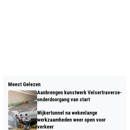
Vorig artikel
Volgend artikel
TE VOET HET BOERENLAND OP:
Meest Gelezen
BEVERWIJK VOOOR ELKAAR
PROVINCIE STIMULEERT
Aanbrengen kunstwerk Velsertraverse-
ORGANISEERT SCOOTMOBIELTOCHT
BOERENLANDPADEN
onderdoorgang van start
VOOR 55+ERS
Wijkertunnel na wekenlange
werkzaamheden weer open voor
verkeer