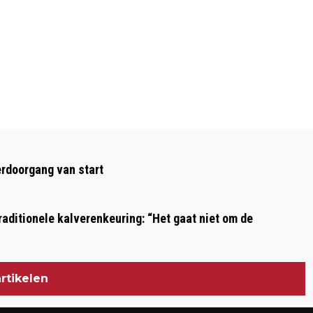
Volgend artikel
FEESTWEEK!!! FLITSENDE START MET
rdoorgang van start
38E WIELERRONDE VAN BEVERWIJK
aditionele kalverenkeuring: “Het gaat niet om de
rtikelen