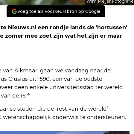
Wim Meijer Fotografie
Voeg toe als voorkeursbron op Google
te Nieuws.nl een rondje lands de 'hortussen'
e zomer mee zoet zijn wat het zijn er maar
ie van Alkmaar, gaan we vandaag naar de
lus Clusius uit 1590, een van de oudste
veer geen enkele universiteitsstad ter wereld
e
 van de 16
aanse steden die de ‘rest van de wereld’
t wetenschappelijk onderwijs te ondersteunen.