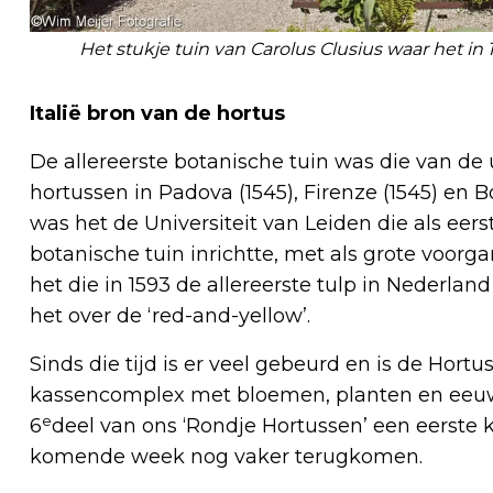
Het stukje tuin van Carolus Clusius waar het in
Italië bron van de hortus
De allereerste botanische tuin was die van de u
hortussen in Padova (1545), Firenze (1545) en Bol
was het de Universiteit van Leiden die als eer
botanische tuin inrichtte, met als grote voorg
het die in 1593 de allereerste tulp in Nederland
het over de ‘red-and-yellow’.
Sinds die tijd is er veel gebeurd en is de Hortu
kassencomplex met bloemen, planten en eeuwe
e
6
deel van ons ‘Rondje Hortussen’ een eerste
komende week nog vaker terugkomen.