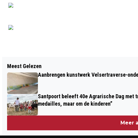
Vorig artikel
Meest Gelezen
FEESTWEEK BEVERWIJK: BIG BROTHER
Aanbrengen kunstwerk Velsertraverse-onde
IS WATCHING YOU!
Santpoort beleeft 40e Agrarische Dag met tr
medailles, maar om de kinderen”
Meer a