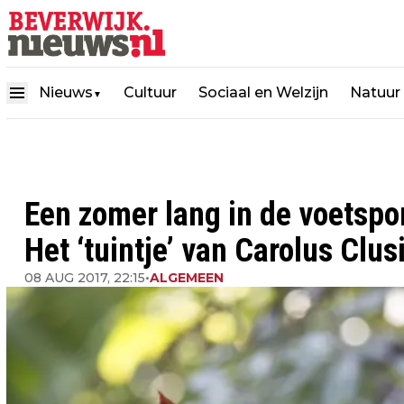
Nieuws
Cultuur
Sociaal en Welzijn
Natuur
▼
Een zomer lang in de voetspo
Het ‘tuintje’ van Carolus Clus
08 AUG 2017, 22:15
•
ALGEMEEN