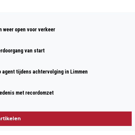
Volgend artikel
OP BEZOEK BIJ BOERDERIJCAMPING DE
 weer open voor verkeer
RODENBURGHOEVE IN UITGEEST
rdoorgang van start
p agent tijdens achtervolging in Limmen
hiedenis met recordomzet
rtikelen