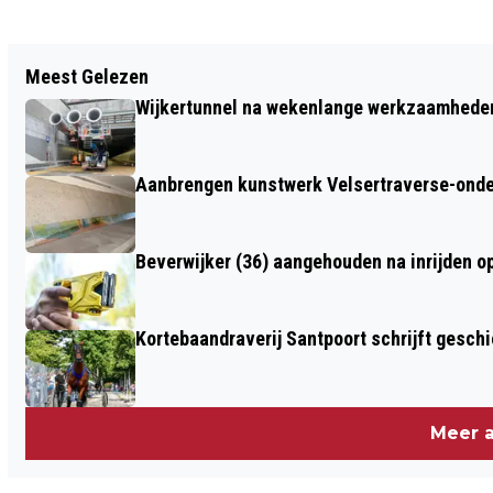
Vorig artikel
Meest Gelezen
GROOTS OPGEZET INTERACTIEF SPEL:
Wijkertunnel na wekenlange werkzaamheden
BEVERWIJK ONTSLEUTELD
Aanbrengen kunstwerk Velsertraverse-onde
Beverwijker (36) aangehouden na inrijden o
Kortebaandraverij Santpoort schrijft gesc
Meer a