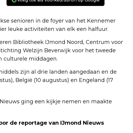
Voeg toe als voorkeursbron op Google
e senioren in de foyer van het Kennemer
r leuke activiteiten van elk een halfuur.
seren Bibliotheek IJmond Noord, Centrum voor
ichting Welzijn Beverwijk voor het tweede
n culturele middagen.
middels zijn al drie landen aangedaan en de
s), België (10 augustus) en Engeland (17
d Nieuws ging een kijkje nemen en maakte
voor de reportage van IJmond Nieuws