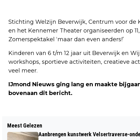
Stichting Welzijn Beverwijk, Centrum voor de
en het Kennemer Theater organiseerden op 11, 
Zomerspektakel ‘maar dan even anders!’
Kinderen van 6 t/m 12 jaar uit Beverwijk en
workshops, sportieve activiteiten, creatieve acti
veel meer.
IJmond Nieuws ging lang en maakte bijgaan
bovenaan dit bericht.
Vorig artikel
Meest Gelezen
GEBOORTES I HUWELIJKEN I OVERLEDEN
Aanbrengen kunstwerk Velsertraverse-onde