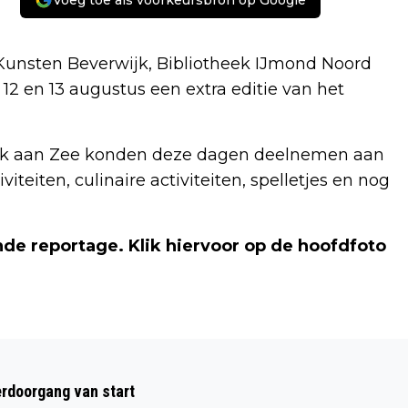
Voeg toe als voorkeursbron op Google
 Kunsten Beverwijk, Bibliotheek IJmond Noord
12 en 13 augustus een extra editie van het
 Wijk aan Zee konden deze dagen deelnemen aan
viteiten, culinaire activiteiten, spelletjes en nog
de reportage. Klik hiervoor op de hoofdfoto
Volgend artikel
DRIE SPELERS VAN TELSTAR BESMET
rdoorgang van start
MET CORONAVIRUS