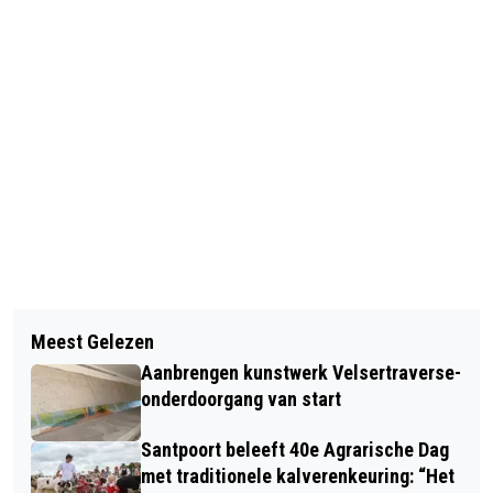
Vorig artikel
Volgend artikel
IN DE BAN VAN DE RINGEN
Meest Gelezen
STREET-ART MET EEN VLEUGJE
Aanbrengen kunstwerk Velsertraverse-
SMAAKMARKT IN WIJK AAN ZEE
onderdoorgang van start
Santpoort beleeft 40e Agrarische Dag
met traditionele kalverenkeuring: “Het