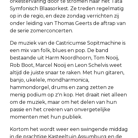
orkestervaring door te stromen naar het Tata
Symfonisch Blaasorkest. Ze treden regelmatig
op in de regio, en deze zondag verrichten zij
onder leiding van Thomas Geerts de aftrap van
de serie zomerconcerten.
De muziek van de Castricumse Sopitmachine is
een mix van folk, blues en pop. De band
bestaande uit Harm Noordhoorn, Tom Nooij,
Rob Boot, Marcel Nooij en Leon Schelvis weet
altijd de juiste snaar te raken. Met hun gitaren,
banjo, ukelele, mondharmonica,
hammondorgel, drums en zang zetten ze
menig podium op z'n kop. Het draait niet alleen
om de muziek, maar om het delen van hun
passie en het creëren van onvergetelijke
momenten met hun publiek.
Kortom het wordt weer een swingende middag
in de prachtige Kasteeltuin Assumburg en de