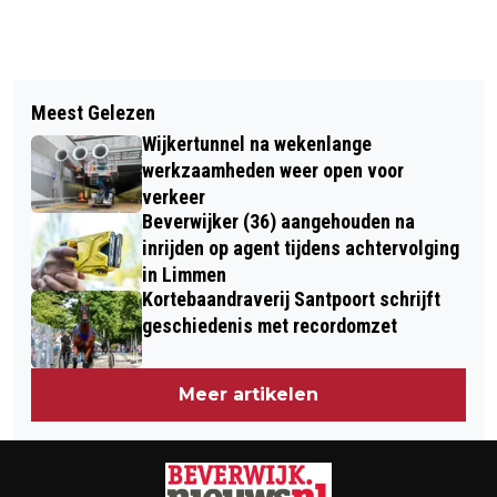
Vorig artikel
Volgend artikel
GEMEENTE ORGANISEERT
Meest Gelezen
BEVERWIJK EN WIJK AAN ZEE
KENNISSESSIE “STAP VOOR STAP
Wijkertunnel na wekenlange
HERDENKEN: PROGRAMMA 4 MEI
NAAR EEN DUURZAMER HUIS”
werkzaamheden weer open voor
2024
verkeer
Beverwijker (36) aangehouden na
inrijden op agent tijdens achtervolging
in Limmen
Kortebaandraverij Santpoort schrijft
geschiedenis met recordomzet
Meer artikelen