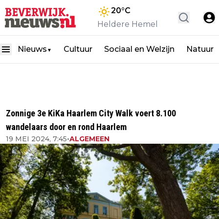
20
°C
Heldere Hemel
Nieuws
Cultuur
Sociaal en Welzijn
Natuur
▼
Zonnige 3e KiKa Haarlem City Walk voert 8.100
wandelaars door en rond Haarlem
19 MEI 2024, 7:45
•
ALGEMEEN