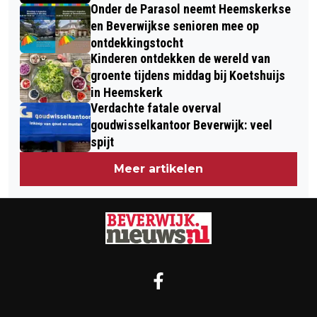
Onder de Parasol neemt Heemskerkse
en Beverwijkse senioren mee op
ontdekkingstocht
Kinderen ontdekken de wereld van
groente tijdens middag bij Koetshuijs
in Heemskerk
Verdachte fatale overval
goudwisselkantoor Beverwijk: veel
spijt
Meer artikelen