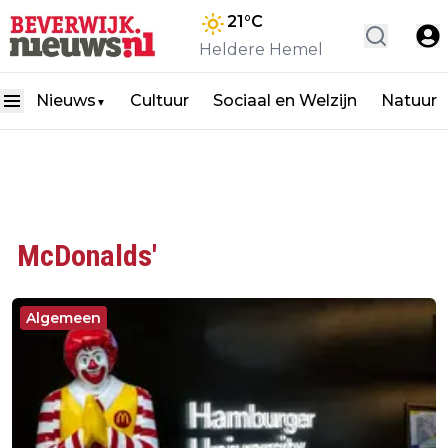
21
°C
Heldere Hemel
Nieuws
Cultuur
Sociaal en Welzijn
Natuur
▼
McDonalds'
Algemeen