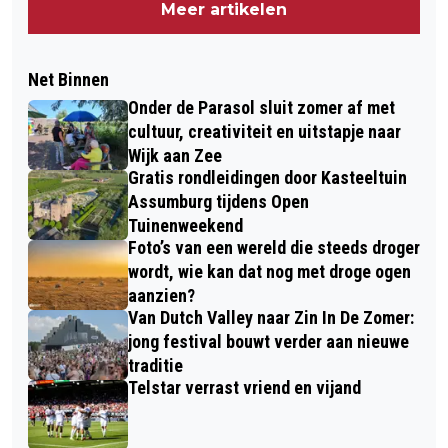
Meer artikelen
Net Binnen
Onder de Parasol sluit zomer af met
cultuur, creativiteit en uitstapje naar
Wijk aan Zee
Gratis rondleidingen door Kasteeltuin
Assumburg tijdens Open
Tuinenweekend
Foto’s van een wereld die steeds droger
wordt, wie kan dat nog met droge ogen
aanzien?
Van Dutch Valley naar Zin In De Zomer:
jong festival bouwt verder aan nieuwe
traditie
Telstar verrast vriend en vijand