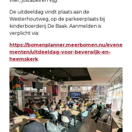
vlier, jostabes en vijg.
De uitdeeldag vindt plaats aan de
Westerhoutweg, op de parkeerplaats bij
kinderboerderij De Baak. Aanmelden is
verplicht via:
https://bomenplanner.meerbomen.nu/evene
menten/uitdeeldag-voor-beverwijk-en-
heemskerk