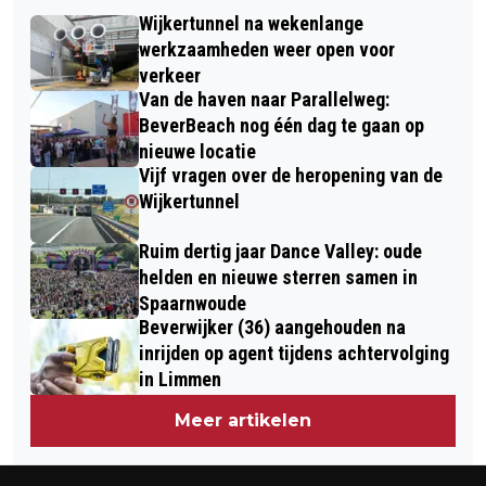
PROTEST IN WIJK AAN ZEE OM TE
OLIFANT’ NAAR 115 BIOSCOPEN
Wijkertunnel na wekenlange
VEEL ARBEIDSMIGRANTEN: “DE
werkzaamheden weer open voor
BALANS IS ZOEK”
verkeer
Van de haven naar Parallelweg:
BeverBeach nog één dag te gaan op
nieuwe locatie
Vijf vragen over de heropening van de
Wijkertunnel
Ruim dertig jaar Dance Valley: oude
helden en nieuwe sterren samen in
Spaarnwoude
Beverwijker (36) aangehouden na
inrijden op agent tijdens achtervolging
in Limmen
Meer artikelen