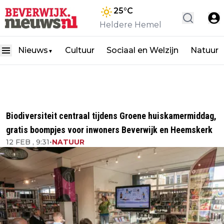
25
°C
Heldere Hemel
Nieuws
Cultuur
Sociaal en Welzijn
Natuur
▼
Biodiversiteit centraal tijdens Groene huiskamermiddag,
gratis boompjes voor inwoners Beverwijk en Heemskerk
12 FEB , 9:31
•
NATUUR