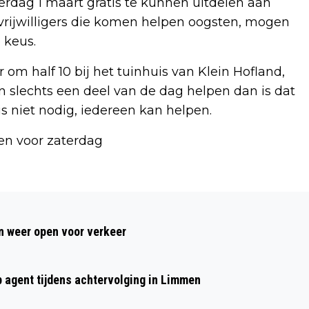
rdag 1 maart gratis te kunnen uitdelen aan
rijwilligers die komen helpen oogsten, mogen
 keus.
 half 10 bij het tuinhuis van Klein Hofland,
n slechts een deel van de dag helpen dan is dat
 niet nodig, iedereen kan helpen.
en voor zaterdag
Volgend artikel
INSCHRIJVEN VOOR GP GROOT
 weer open voor verkeer
EGMOND-PIER-EGMOND KAN NOG TOT
EN MET 30 DECEMBER
p agent tijdens achtervolging in Limmen