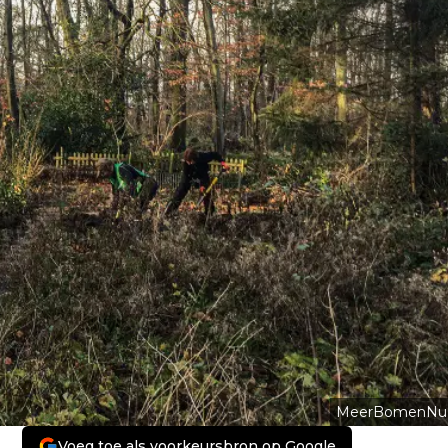
MeerBomenNu
Voeg toe als voorkeursbron op Google