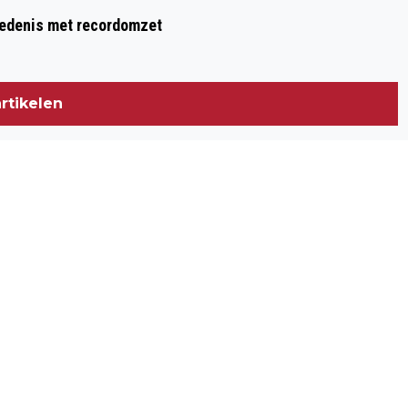
hiedenis met recordomzet
rtikelen