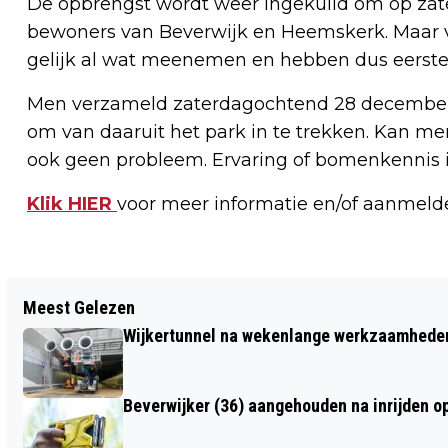
De opbrengst wordt weer ingekuild om op zate
bewoners van Beverwijk en Heemskerk. Maar v
gelijk al wat meenemen en hebben dus eerste
Men verzameld zaterdagochtend 28 december om
om van daaruit het park in te trekken. Kan me
ook geen probleem. Ervaring of bomenkennis is
Klik HIER
voor meer informatie en/of aanmeld
Vorig artikel
Meest Gelezen
BRAND IN POORT ACHTER ELINK
Wijkertunnel na wekenlange werkzaamheden
STERKSTRAAT IN BEVERWIJK
Beverwijker (36) aangehouden na inrijden o