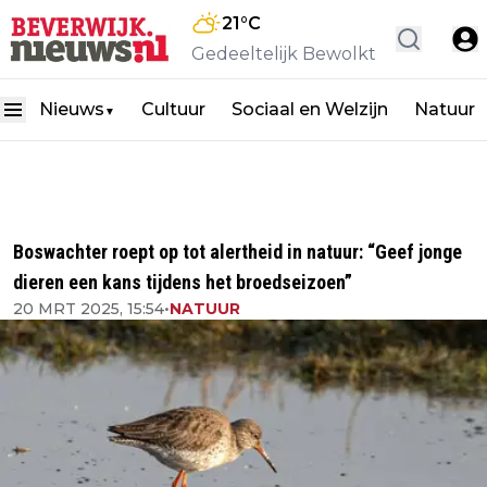
21
°C
Gedeeltelijk Bewolkt
Nieuws
Cultuur
Sociaal en Welzijn
Natuur
▼
Boswachter roept op tot alertheid in natuur: “Geef jonge
dieren een kans tijdens het broedseizoen”
20 MRT 2025, 15:54
•
NATUUR