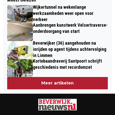
SPORT- EN BEWEEGLEIDER ‘FITTE
BREESTRAAT WEL EEN
Wijkertunnel na wekenlange
SENIOR’ BIJ NOVA COLLEGE CIOS
WINKELSTRAAT?
werkzaamheden weer open voor
verkeer
Aanbrengen kunstwerk Velsertraverse-
onderdoorgang van start
Beverwijker (36) aangehouden na
inrijden op agent tijdens achtervolging
in Limmen
Kortebaandraverij Santpoort schrijft
geschiedenis met recordomzet
Meer artikelen