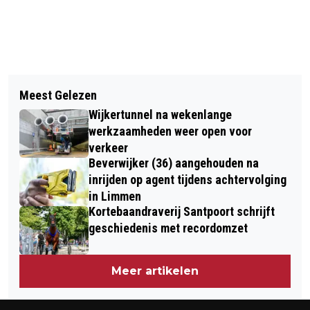
Vorig artikel
Volgend artikel
TAAKSTRAF EN SCHADEVERGOEDING
Meest Gelezen
BRAND IN WONING BEVERWIJK,
VOOR BESPUGEN HANDHAVER
Wijkertunnel na wekenlange
NIEMAND GEWOND
werkzaamheden weer open voor
verkeer
Beverwijker (36) aangehouden na
inrijden op agent tijdens achtervolging
in Limmen
Kortebaandraverij Santpoort schrijft
geschiedenis met recordomzet
Meer artikelen