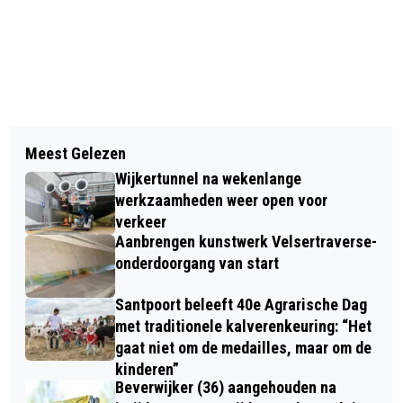
Vorig artikel
Volgend artikel
VERMISTE EN GEVONDEN DIEREN
Meest Gelezen
IN DE BAN VAN DE RINGEN (#5):
DIERENAMBULANCE KENNEMERLAND
Wijkertunnel na wekenlange
FABELACHTIGE SPELEN VOOR
29/7/2024
werkzaamheden weer open voor
POEDELTRIMMERS
verkeer
Aanbrengen kunstwerk Velsertraverse-
onderdoorgang van start
Santpoort beleeft 40e Agrarische Dag
met traditionele kalverenkeuring: “Het
gaat niet om de medailles, maar om de
kinderen”
Beverwijker (36) aangehouden na