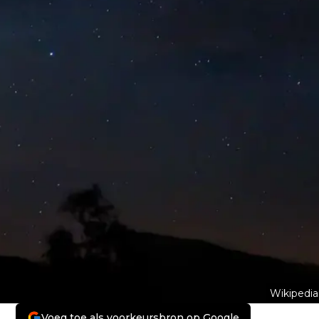
Wikipedia
Voeg toe als voorkeursbron op Google