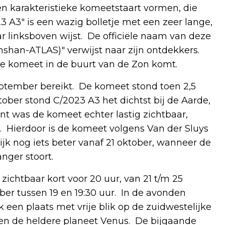
een karakteristieke komeetstaart vormen, die
23 A3" is een wazig bolletje met een zeer lange,
ar linksboven wijst. De officiële naam van deze
nshan-ATLAS)" verwijst naar zijn ontdekkers.
eze komeet in de buurt van de Zon komt.
eptember bereikt. De komeet stond toen 2,5
tober stond C/2023 A3 het dichtst bij de Aarde,
t was de komeet echter lastig zichtbaar,
. Hierdoor is de komeet volgens Van der Sluys
ijk nog iets beter vanaf 21 oktober, wanneer de
anger stoort.
zichtbaar kort voor 20 uur, van 21 t/m 25
ober tussen 19 en 19:30 uur. In de avonden
en plaats met vrije blik op de zuidwestelijke
en de heldere planeet Venus. De bijgaande