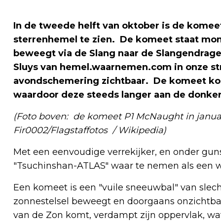
In de tweede helft van oktober is de kome
sterrenhemel te zien. De komeet staat mom
beweegt via de Slang naar de Slangendrager
Sluys van hemel.waarnemen.com in onze str
avondschemering zichtbaar. De komeet kom
waardoor deze steeds langer aan de donkere
(Foto boven: de komeet P1 McNaught in januari
Fir0002/Flagstaffotos / Wikipedia)
Met een eenvoudige verrekijker, en onder gun
"Tsuchinshan-ATLAS" waar te nemen als een w
Een komeet is een "vuile sneeuwbal" van slech
zonnestelsel beweegt en doorgaans onzichtba
van de Zon komt, verdampt zijn oppervlak, wa