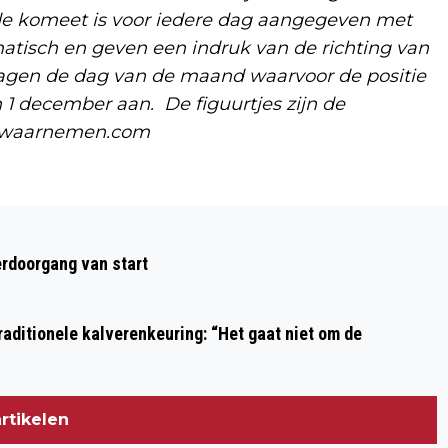
 de komeet is voor iedere dag aangegeven met
atisch en geven een indruk van de richting van
 dagen de dag van de maand waarvoor de positie
n 1 december aan. De figuurtjes zijn de
l.waarnemen.com
Volgend artikel
OPNAMEN 'DE TIEN GEBODEN' VANDAAG
rdoorgang van start
70 JAAR GELEDEN VAN START
aditionele kalverenkeuring: “Het gaat niet om de
rtikelen