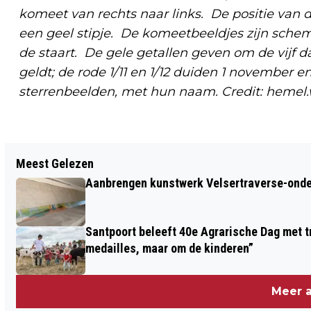
komeet van rechts naar links. De positie van
een geel stipje. De komeetbeeldjes zijn schem
de staart. De gele getallen geven om de vijf
geldt; de rode 1/11 en 1/12 duiden 1 november e
sterrenbeelden, met hun naam. Credit: heme
Vorig artikel
Meest Gelezen
INSCHRIJVING GESTART VOOR
Aanbrengen kunstwerk Velsertraverse-onde
DEELNAME HERENBOEREN RORIK IN
2025
Santpoort beleeft 40e Agrarische Dag met tr
medailles, maar om de kinderen”
Meer a