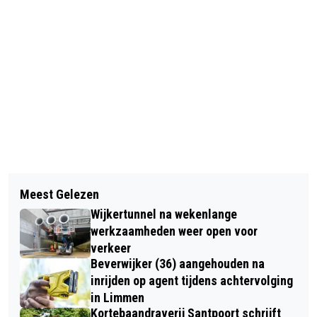
Vorig artikel
Volgend artikel
TWEE PERSONEN GEWOND BIJ
Meest Gelezen
VERMISTE EN GEVONDEN DIEREN
EENZIJDIG ONGEVAL OP ZEEDIJK BIJ
Wijkertunnel na wekenlange
DIERENAMBULANCE KENNEMERLAND
ASSENDELFT
werkzaamheden weer open voor
EN AMIVEDI 24/03/2025
verkeer
Beverwijker (36) aangehouden na
inrijden op agent tijdens achtervolging
in Limmen
Kortebaandraverij Santpoort schrijft