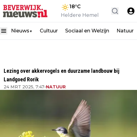
18
°C
Heldere Hemel
Nieuws
Cultuur
Sociaal en Welzijn
Natuur
▼
Lezing over akkervogels en duurzame landbouw bij
Landgoed Rorik
24 MRT 2025, 7:47
•
NATUUR