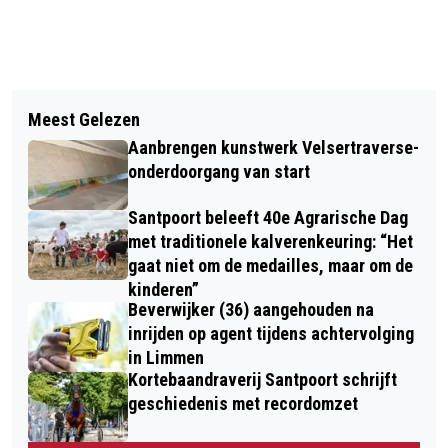
Vorig artikel
Volgend artikel
TELSTAR BOEKT OVERTUIGENDE
Meest Gelezen
NN DAM TOT DAMLOOP BINNEN
UITZEGE TEGEN FC EINDHOVEN EN
Aanbrengen kunstwerk Velsertraverse-
ENKELE UREN UITVERKOCHT
VERSTEVIGT POSITIE IN DE STRIJD
onderdoorgang van start
OM DE NACOMPETITIE
Santpoort beleeft 40e Agrarische Dag
met traditionele kalverenkeuring: “Het
gaat niet om de medailles, maar om de
kinderen”
Beverwijker (36) aangehouden na
inrijden op agent tijdens achtervolging
in Limmen
Kortebaandraverij Santpoort schrijft
geschiedenis met recordomzet