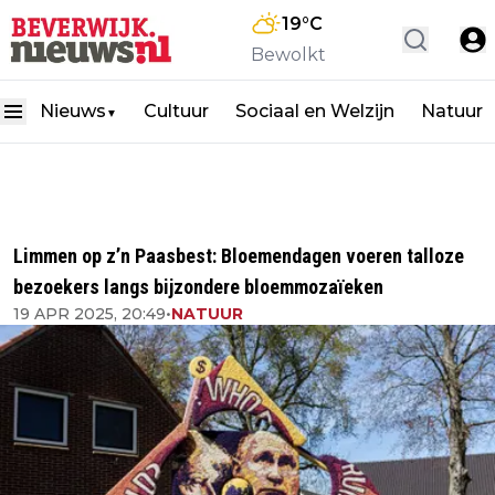
19
°C
Bewolkt
Nieuws
Cultuur
Sociaal en Welzijn
Natuur
▼
Limmen op z’n Paasbest: Bloemendagen voeren talloze
bezoekers langs bijzondere bloemmozaïeken
19 APR 2025, 20:49
•
NATUUR