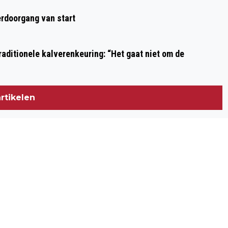
ALKMAAR: TOT EN MET 1 SEPTEMBER
rdoorgang van start
NOG VOLOP GENIETEN VAN
ZOMERKERMIS
aditionele kalverenkeuring: “Het gaat niet om de
rtikelen