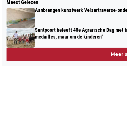
Meest Gelezen
LAATSTE ZONDAGMIDDAGCONCERT BIJ
Aanbrengen kunstwerk Velsertraverse-onde
KASTEEL ASSUMBURG MET BALLADS &
BLUES BAND EN STRAATORKEST TOOS
Santpoort beleeft 40e Agrarische Dag met tr
medailles, maar om de kinderen”
Meer a