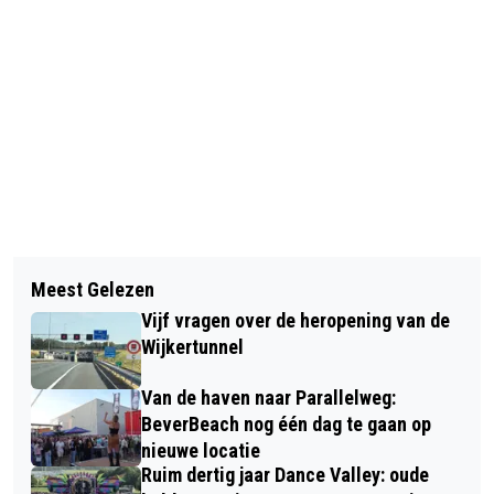
Vorig artikel
Volgend artikel
VETERANENDAG BEVERWIJK EN
Meest Gelezen
WORD JIJ DE
HEEMSKERK OP ZONDAG 27 OKTOBER
Vijf vragen over de heropening van de
KLIMAATBURGEMEESTER VAN
Wijkertunnel
BEVERWIJK?
Van de haven naar Parallelweg:
BeverBeach nog één dag te gaan op
nieuwe locatie
Ruim dertig jaar Dance Valley: oude