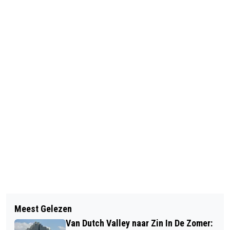
Vorig artikel
Volgend artikel
POLITIE GEEFT TIPS TEGEN
Meest Gelezen
LITERAIRE ONTMOETING MET
OPLICHTING DOOR BABBELTRUCS IN
Van Dutch Valley naar Zin In De Zomer: