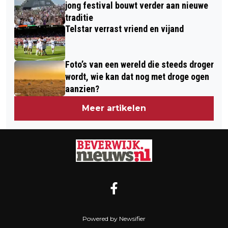
JOSEPHINE ROMBOUTS IN KENNEMER
BEVERWIJK
jong festival bouwt verder aan nieuwe
THEATER
traditie
Telstar verrast vriend en vijand
Foto’s van een wereld die steeds droger
wordt, wie kan dat nog met droge ogen
aanzien?
Meer artikelen
Powered by Newsifier