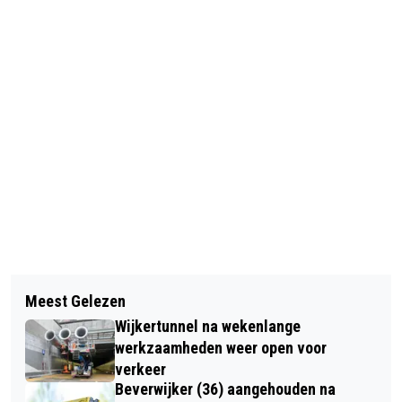
Vorig artikel
Volgend artikel
AZ VERRAST MET RUIME ZEGE (4-1)
Meest Gelezen
ZWIEREN OP IJSBAAN DE MEENT
OP TURKSE KOPLOPER GALATASARAY
Wijkertunnel na wekenlange
TIJDENS WEDSTRIJD SCHOONRIJDEN
werkzaamheden weer open voor
verkeer
Beverwijker (36) aangehouden na