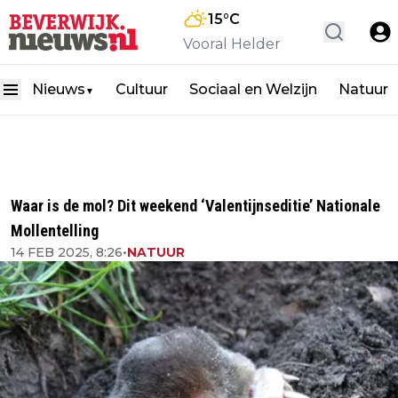
15
°C
Vooral Helder
Nieuws
Cultuur
Sociaal en Welzijn
Natuur
▼
Waar is de mol? Dit weekend ‘Valentijnseditie’ Nationale
Mollentelling
14 FEB 2025, 8:26
•
NATUUR