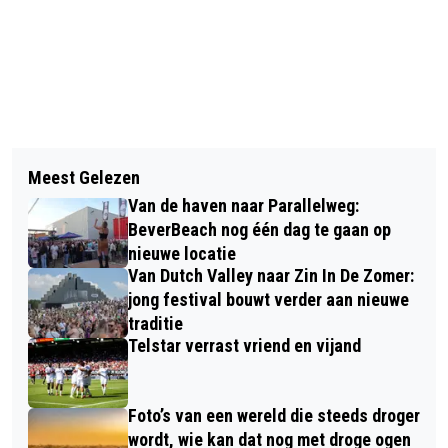
Vorig artikel
Volgend artikel
GEMEENTE BEVERWIJK START
Meest Gelezen
NEDERLANDSE DEELNEMERS TATA
AANPAK LEEGSTAND WONINGEN
Van de haven naar Parallelweg:
STEEL CHESS NA 5 SPEELRONDES
BeverBeach nog één dag te gaan op
NOG GEEN OVERWINNINGEN
nieuwe locatie
Van Dutch Valley naar Zin In De Zomer:
jong festival bouwt verder aan nieuwe
traditie
Telstar verrast vriend en vijand
Foto’s van een wereld die steeds droger
wordt, wie kan dat nog met droge ogen