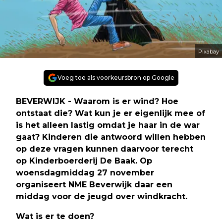
Pixabay
Voeg toe als voorkeursbron op Google
BEVERWIJK - Waarom is er wind? Hoe
ontstaat die? Wat kun je er eigenlijk mee of
is het alleen lastig omdat je haar in de war
gaat? Kinderen die antwoord willen hebben
op deze vragen kunnen daarvoor terecht
op Kinderboerderij De Baak. Op
woensdagmiddag 27 november
organiseert NME Beverwijk daar een
middag voor de jeugd over windkracht.
Wat is er te doen?