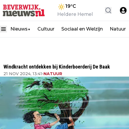
19
°C
Heldere Hemel
Nieuws
Cultuur
Sociaal en Welzijn
Natuur
▼
Windkracht ontdekken bij Kinderboerderij De Baak
21 NOV 2024, 13:41
•
NATUUR