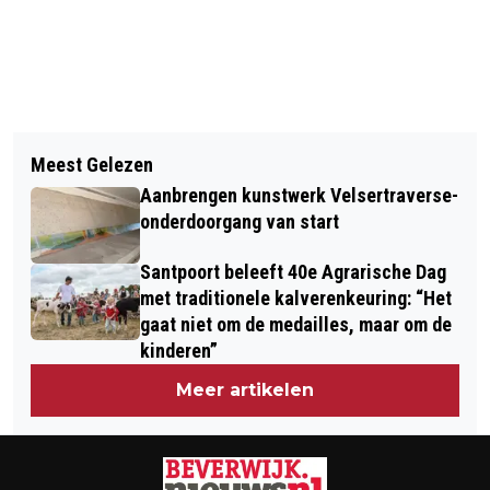
Vorig artikel
Volgend artikel
PROGRAMMERING THEATERWEEKEND
Meest Gelezen
ERNST, BOBBIE EN DE REST MET
2025 BEKEND!
Aanbrengen kunstwerk Velsertraverse-
SINTERKLAASVOORSTELLING IN
onderdoorgang van start
KENNEMER THEATER
Santpoort beleeft 40e Agrarische Dag
met traditionele kalverenkeuring: “Het
gaat niet om de medailles, maar om de
kinderen”
Meer artikelen