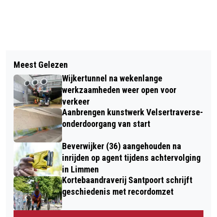
Vorig artikel
Volgend artikel
VERMISTE EN GEVONDEN DIEREN
Meest Gelezen
ONTDEK, LEER EN EXPERIMENTEER IN
DIERENAMBULANCE KENNEMERLAND
Wijkertunnel na wekenlange
HET TALENTENLAB VAN BIBLIOTHEEK
EN AMIVEDI 23/2/2025
werkzaamheden weer open voor
IJMOND NOORD
verkeer
Aanbrengen kunstwerk Velsertraverse-
onderdoorgang van start
Beverwijker (36) aangehouden na
inrijden op agent tijdens achtervolging
in Limmen
Kortebaandraverij Santpoort schrijft
geschiedenis met recordomzet