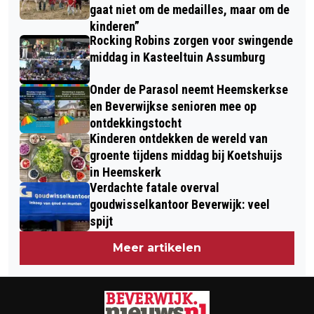
gaat niet om de medailles, maar om de
kinderen”
Rocking Robins zorgen voor swingende
middag in Kasteeltuin Assumburg
Onder de Parasol neemt Heemskerkse
en Beverwijkse senioren mee op
ontdekkingstocht
Kinderen ontdekken de wereld van
groente tijdens middag bij Koetshuijs
in Heemskerk
Verdachte fatale overval
goudwisselkantoor Beverwijk: veel
spijt
Meer artikelen