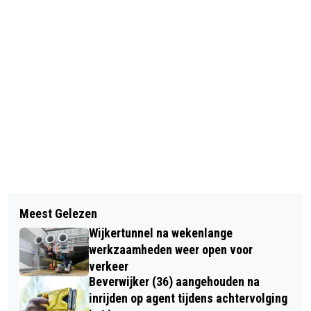
Vorig artikel
Volgend artikel
AJAX TREFT NA WINST OP TELSTAR
Meest Gelezen
POLITIE NOORD-HOLLAND WIL
‘DIE ANDERE BUURMAN’ AZ IN
Wijkertunnel na wekenlange
SAMENWERKING MET
ACHTSTE FINALE KNVB-BEKER
werkzaamheden weer open voor
BEVEILIGINGSBEDRIJVEN
verkeer
Beverwijker (36) aangehouden na
ONDERZOEKEN
inrijden op agent tijdens achtervolging