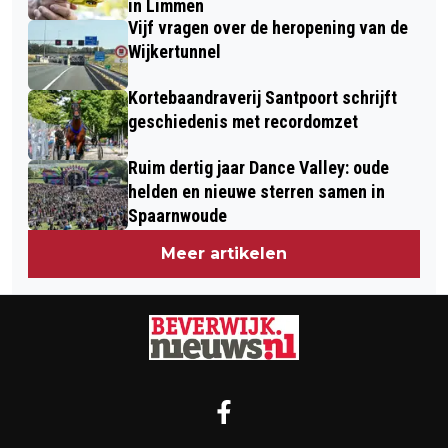
in Limmen
Vijf vragen over de heropening van de
Wijkertunnel
Kortebaandraverij Santpoort schrijft
geschiedenis met recordomzet
Ruim dertig jaar Dance Valley: oude
helden en nieuwe sterren samen in
Spaarnwoude
Meer artikelen