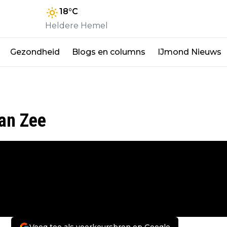
18
°C
Heldere Hemel
Gezondheid
Blogs en columns
IJmond Nieuws
aan Zee