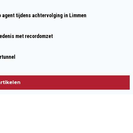
BENADEELD FEIJENOORD
p agent tijdens achtervolging in Limmen
hiedenis met recordomzet
rtunnel
rtikelen