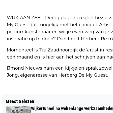
WIJK AAN ZEE – Dertig dagen creatief bezig zi
My Guest dat mogelijk met het concept ‘Artist 
podiumkunstenaar en wil je even weg van je
inspiratie op te doen? Dan heeft Herberg Be 
Momenteel is Titi Zaadnoordijk de ‘artist in res
een maand en is hier aan het schrijven aan ha
IJmond Nieuws nam een kijkje en sprak zowel m
Jong, eigenaresse van Herberg Be My Guest.
Vorig artikel
Meest Gelezen
BEVERWIJKS STADSFOTOGRAAF
Wijkertunnel na wekenlange werkzaamheden
MARISSA OOIJEVAAR LEVERT VIJFDE