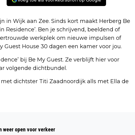
Voeg toe als voorkeursbron op Google
jn in Wijk aan Zee. Sinds kort maakt Herberg Be
in Residence’. Ben je schrijvend, beeldend of
 vertrouwde werkplek om nieuwe impulsen of
my Guest House 30 dagen een kamer voor jou.
idence’ bij Be My Guest. Ze verblijft hier voor
ar volgende dichtbundel.
et dichtster Titi Zaadnoordijk alls met Ella de
Volgend artikel
TELSTAR VROUWEN PAKKEN 2 PUNTEN
 weer open voor verkeer
TEN KOSTE VAN DOOR ARBITRAGE