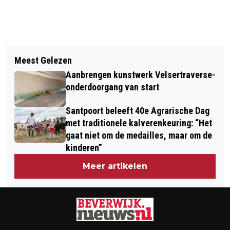
Vorig artikel
Volgend artikel
RISICO OP NATUURBRAND IN
Meest Gelezen
COLUMN BLIK VAN CO: "GITZWARTE
KENNEMERLAND NEEMT TOE; WAT TE
Aanbrengen kunstwerk Velsertraverse-
BLADZIJDE IN DE BEVERWIJKSE
DOEN BIJ NATUURBRAND?
onderdoorgang van start
POLITIEK"
Santpoort beleeft 40e Agrarische Dag
met traditionele kalverenkeuring: “Het
gaat niet om de medailles, maar om de
kinderen”
Meer artikelen