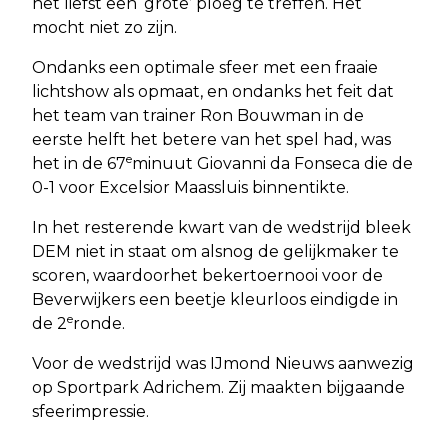
het liefst een ‘grote’ ploeg te treffen. Het
mocht niet zo zijn.
Ondanks een optimale sfeer met een fraaie
lichtshow als opmaat, en ondanks het feit dat
het team van trainer Ron Bouwman in de
eerste helft het betere van het spel had, was
e
het in de 67
minuut Giovanni da Fonseca die de
0-1 voor Excelsior Maassluis binnentikte.
In het resterende kwart van de wedstrijd bleek
DEM niet in staat om alsnog de gelijkmaker te
scoren, waardoorhet bekertoernooi voor de
Beverwijkers een beetje kleurloos eindigde in
e
de 2
ronde.
Voor de wedstrijd was IJmond Nieuws aanwezig
op Sportpark Adrichem. Zij maakten bijgaande
sfeerimpressie.