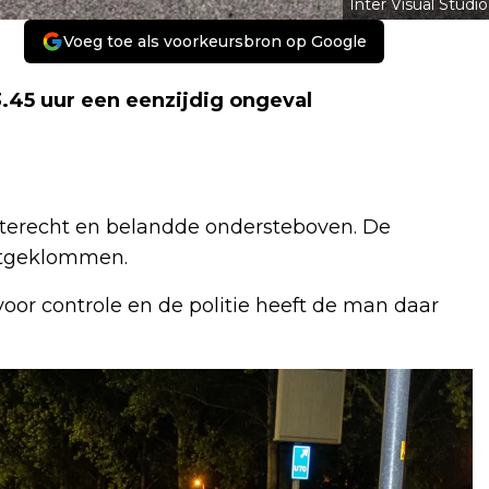
Inter Visual Studio
Voeg toe als voorkeursbron op Google
45 uur een eenzijdig ongeval
 terecht en belandde ondersteboven. De
uitgeklommen.
or controle en de politie heeft de man daar