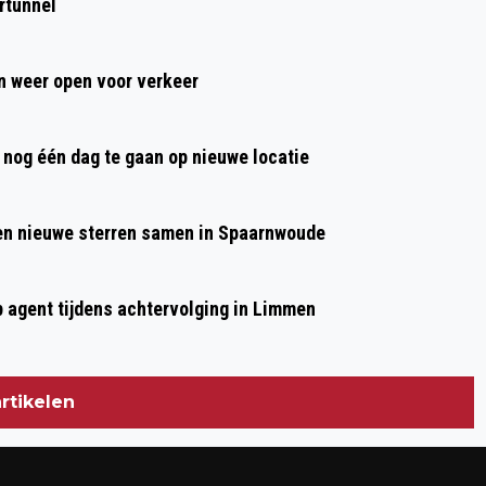
rtunnel
BUURTSPORTCOACH ORGANISEREN
WEKELIJKSE WANDELINGEN IN
 weer open voor verkeer
BEVERWIJK
nog één dag te gaan op nieuwe locatie
 en nieuwe sterren samen in Spaarnwoude
p agent tijdens achtervolging in Limmen
rtikelen