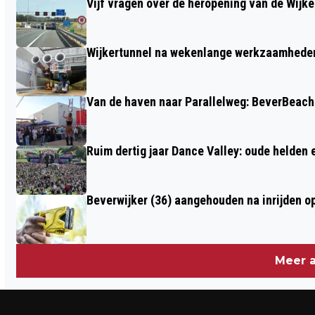
Vijf vragen over de heropening van de Wijke
ROCK & ROLL DONKEYS
Wijkertunnel na wekenlange werkzaamheden
Van de haven naar Parallelweg: BeverBeach 
Ruim dertig jaar Dance Valley: oude helden
Beverwijker (36) aangehouden na inrijden o
Meer a