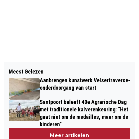
Vorig artikel
Volgend artikel
TERUGKIJKEN OP HAVENFESTIVAL
Meest Gelezen
VERMISTE EN GEVONDEN DIEREN
IJMUIDEN
Aanbrengen kunstwerk Velsertraverse-
DIERENAMBULANCE KENNEMERLAND
onderdoorgang van start
Santpoort beleeft 40e Agrarische Dag
met traditionele kalverenkeuring: “Het
gaat niet om de medailles, maar om de
kinderen”
Meer artikelen