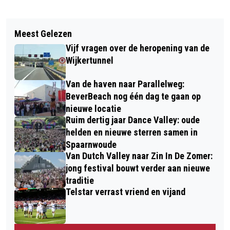
Vorig artikel
Volgend artikel
BUURTBEMIDDELING LOST AL 25
Meest Gelezen
RODE KRUIS IJMOND ORGANISEERT
JAAR BURENRUZIES SUCCESVOL OP
Vijf vragen over de heropening van de
KIND ONDER VUUR-TENTOONSTELLING
Wijkertunnel
Van de haven naar Parallelweg:
BeverBeach nog één dag te gaan op
nieuwe locatie
Ruim dertig jaar Dance Valley: oude
helden en nieuwe sterren samen in
Spaarnwoude
Van Dutch Valley naar Zin In De Zomer:
jong festival bouwt verder aan nieuwe
traditie
Telstar verrast vriend en vijand