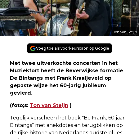
Ton van Steijn
Voeg toe als voorkeursbron op Google
Met twee uitverkochte concerten in het
Muziekfort heeft de Beverwijkse formatie
De Bintangs met Frank Kraaijeveld op
gepaste wijze het 60-jarig jubileum
gevierd.
(foto;s:
Ton van Steijn
)
Tegelijk verscheen het boek "Be Frank, 60 jaar
Bintangs” met anekdotes en terugblikken op
de rijke historie van Nederlands oudste blues-