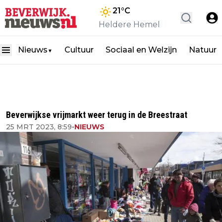
21
°C
Heldere Hemel
Nieuws
Cultuur
Sociaal en Welzijn
Natuur
▼
Beverwijkse vrijmarkt weer terug in de Breestraat
25 MRT 2023, 8:59
•
NIEUWS