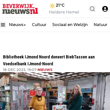
21
°C
Heldere Hemel
Nieuws
Cultuur
Sociaal en Welzijn
Natuur
▼
Bibliotheek IJmond Noord doneert BiebTassen aan
Voedselbank IJmond-Noord
18 DEC 2023, 19:07
•
NIEUWS