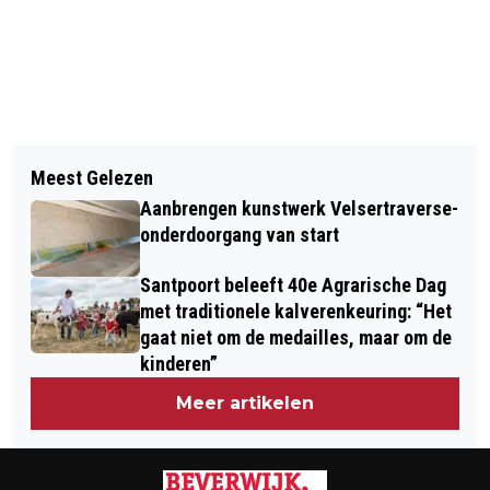
Vorig artikel
Volgend artikel
RUIMERE OPENINGSTIJDEN PIETER
Meest Gelezen
MELDINGEN OVERLIJDEN GEMEENTE
VERMEULEN MUSEUM TIJDENS
Aanbrengen kunstwerk Velsertraverse-
BEVERWIJK
KERSTVAKANTIE
onderdoorgang van start
Santpoort beleeft 40e Agrarische Dag
met traditionele kalverenkeuring: “Het
gaat niet om de medailles, maar om de
kinderen”
Meer artikelen