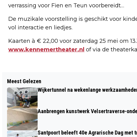
verrassing voor Fien en Teun voorbereidt…
De muzikale voorstelling is geschikt voor kinde
vol interactie en liedjes.
Kaarten à € 22,00 voor zaterdag 25 mei om 13.3
www.kennemertheater.nl
of via de theaterka
Vorig artikel
Meest Gelezen
MOTORRIJDER GEWOND BIJ ONGELUK IN
Wijkertunnel na wekenlange werkzaamheden
BEVERWIJK
Aanbrengen kunstwerk Velsertraverse-onde
Santpoort beleeft 40e Agrarische Dag met tr