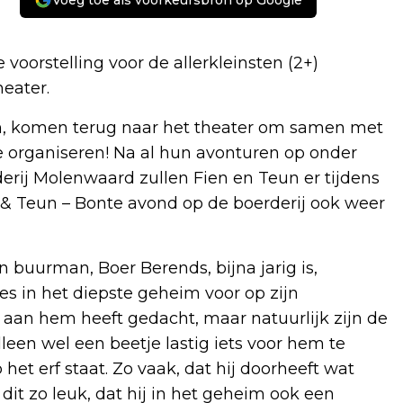
Voeg toe als voorkeursbron op Google
orstelling voor de allerkleinsten (2+)
eater.
eun, komen terug naar het theater om samen met
 te organiseren! Na al hun avonturen op onder
erij Molenwaard zullen Fien en Teun er tijdens
n & Teun – Bonte avond op de boerderij ook weer
buurman, Boer Berends, bijna jarig is,
es in het diepste geheim voor op zijn
 aan hem heeft gedacht, maar natuurlijk zijn de
lleen wel een beetje lastig iets voor hem te
het erf staat. Zo vaak, dat hij doorheeft wat
dit zo leuk, dat hij in het geheim ook een