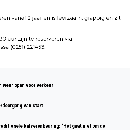
ren vanaf 2 jaar en is leerzaam, grappig en zit
0 uur zijn te reserveren via
ssa (0251) 221453.
Volgend artikel
6E EDITIE INTERNATIONAAL
 weer open voor verkeer
KINDERFEEST OOSTERWIJK
rdoorgang van start
aditionele kalverenkeuring: “Het gaat niet om de