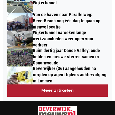
BESTUURDER MEEGENOMEN DOOR
Wijkertunnel
POLITIE
Van de haven naar Parallelweg:
BeverBeach nog één dag te gaan op
nieuwe locatie
Wijkertunnel na wekenlange
werkzaamheden weer open voor
verkeer
Ruim dertig jaar Dance Valley: oude
helden en nieuwe sterren samen in
Spaarnwoude
Beverwijker (36) aangehouden na
inrijden op agent tijdens achtervolging
in Limmen
Meer artikelen