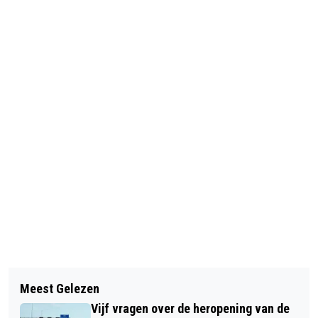
Vorig artikel
Volgend artikel
OLGA COMMANDEUR STOPT NA 23
Meest Gelezen
BOTSING IN VELSEN-NOORD,
JAAR MET NEDERLAND IN BEWEGING
Vijf vragen over de heropening van de