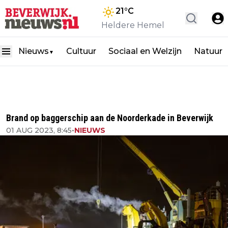
21
°C
Heldere Hemel
Nieuws
Cultuur
Sociaal en Welzijn
Natuur
▼
Brand op baggerschip aan de Noorderkade in Beverwijk
01 AUG 2023, 8:45
•
NIEUWS