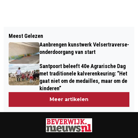
Vorig artikel
Volgend artikel
TÓCH 42E EDITIE WIELERRONDE VAN
Meest Gelezen
DRIE KANDIDATEN MAKEN
BEVERWIJK 2023
Aanbrengen kunstwerk Velsertraverse-
SCHETSONTWERP VOOR NIEUW BEELD
onderdoorgang van start
IN ‘EEN ZEE VAN STAAL’
Santpoort beleeft 40e Agrarische Dag
met traditionele kalverenkeuring: “Het
gaat niet om de medailles, maar om de
kinderen”
Meer artikelen