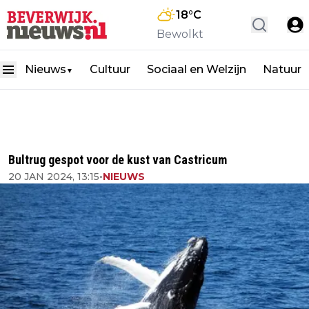
18
°C
Bewolkt
Nieuws
Cultuur
Sociaal en Welzijn
Natuur
▼
Bultrug gespot voor de kust van Castricum
20 JAN 2024, 13:15
•
NIEUWS