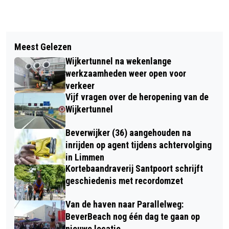
Vorig artikel
Volgend artikel
GEMEENTE BEVERWIJK START MET
Meest Gelezen
’S WERELDS LANGSTE MTB
BAK VOOR INZAMELING PLASTIC
Wijkertunnel na wekenlange
BEACHMARATHON ZONDAG OVER
werkzaamheden weer open voor
STRANDEN VAN KENNEMERLAND
verkeer
Vijf vragen over de heropening van de
Wijkertunnel
Beverwijker (36) aangehouden na
inrijden op agent tijdens achtervolging
in Limmen
Kortebaandraverij Santpoort schrijft
geschiedenis met recordomzet
Van de haven naar Parallelweg:
BeverBeach nog één dag te gaan op
nieuwe locatie