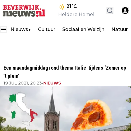
21
°C
Heldere Hemel
Nieuws
Cultuur
Sociaal en Welzijn
Natuur
▼
Een maandagmiddag rond thema Italië tijdens ‘Zomer op
’t plein’
19 JUL 2021, 20:23
•
NIEUWS