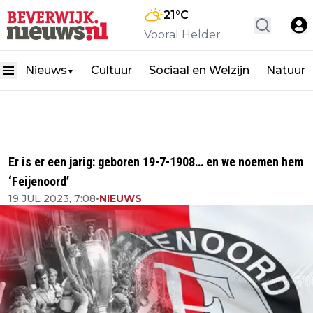
21
°C
Vooral Helder
Nieuws
Cultuur
Sociaal en Welzijn
Natuur
▼
Er is er een jarig: geboren 19-7-1908… en we noemen hem
‘Feijenoord’
19 JUL 2023, 7:08
•
NIEUWS