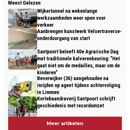
Meest Gelezen
TERUGKIJKEN: JUTTERSPAD 2023,
VOOR ONDERWIJS GAMBIA
Wijkertunnel na wekenlange
MUZIEKFEEST IN WIJK AAN ZEE
werkzaamheden weer open voor
verkeer
Aanbrengen kunstwerk Velsertraverse-
onderdoorgang van start
Santpoort beleeft 40e Agrarische Dag
met traditionele kalverenkeuring: “Het
gaat niet om de medailles, maar om de
kinderen”
Beverwijker (36) aangehouden na
inrijden op agent tijdens achtervolging
in Limmen
Kortebaandraverij Santpoort schrijft
geschiedenis met recordomzet
Meer artikelen