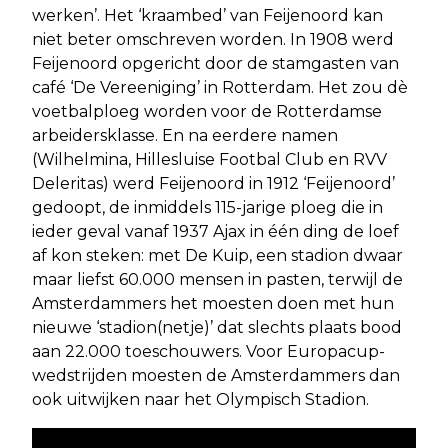
werken’. Het ‘kraambed’ van Feijenoord kan
niet beter omschreven worden. In 1908 werd
Feijenoord opgericht door de stamgasten van
café ‘De Vereeniging’ in Rotterdam. Het zou dè
voetbalploeg worden voor de Rotterdamse
arbeidersklasse. En na eerdere namen
(Wilhelmina, Hillesluise Footbal Club en RVV
Deleritas) werd Feijenoord in 1912 ‘Feijenoord’
gedoopt, de inmiddels 115-jarige ploeg die in
ieder geval vanaf 1937 Ajax in één ding de loef
af kon steken: met De Kuip, een stadion dwaar
maar liefst 60.000 mensen in pasten, terwijl de
Amsterdammers het moesten doen met hun
nieuwe ‘stadion(netje)’ dat slechts plaats bood
aan 22.000 toeschouwers. Voor Europacup-
wedstrijden moesten de Amsterdammers dan
ook uitwijken naar het Olympisch Stadion.