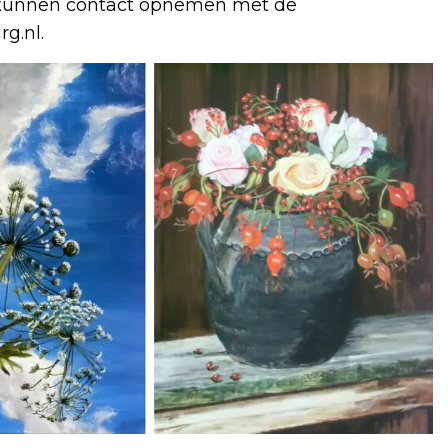
, kunnen contact opnemen met de
rg.nl
.