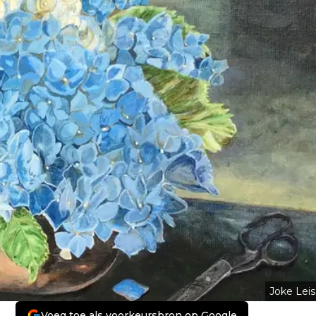
Joke Leis
Voeg toe als voorkeursbron op Google