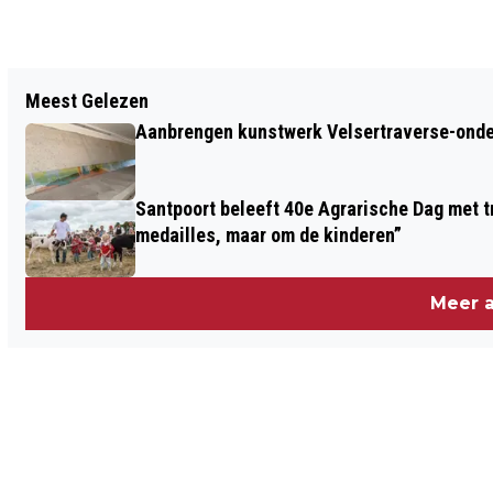
Vorig artikel
Meest Gelezen
GEBOORTES I HUWELIJKEN I OVERLEDEN
Aanbrengen kunstwerk Velsertraverse-onde
Santpoort beleeft 40e Agrarische Dag met tr
medailles, maar om de kinderen”
Meer a