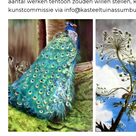
aantal werken tentoon zouden willen stellen
kunstcommissie via
info@kasteeltuinassumbu