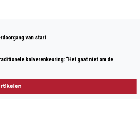
Volgend artikel
EXPOSITIE “TUSSEN KUNST EN KLEUR”
rdoorgang van start
IN KOP VAN WAZ
aditionele kalverenkeuring: “Het gaat niet om de
rtikelen